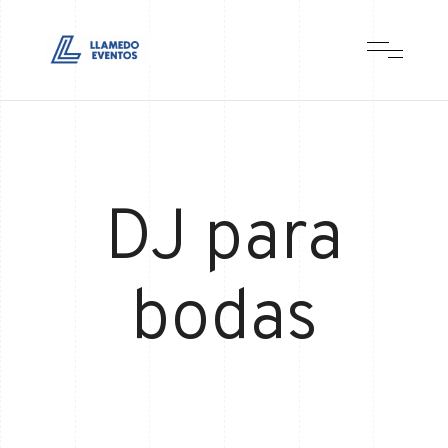
DJ para
bodas