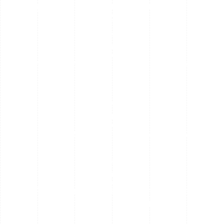
reggaetón, pachanga, dance, latino y
mucho más.
Animación y presentaciones en directo.
Transiciones dinámicas y sesiones sin
pausas.
Efectos de iluminación y sonido
sincronizados con la música.