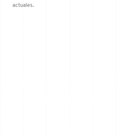
actuales.
En nuestras verbenas
no falta:
Música para todas las edades: pop, rock,